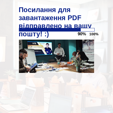
Посилання для
завантаження PDF
відправлено на вашу
пошту! :)
90%
100%