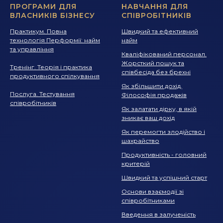
ПРОГРАМИ ДЛЯ
НАВЧАННЯ ДЛЯ
ВЛАСНИКІВ БІЗНЕСУ
СПІВРОБІТНИКІВ
Практикум. Повна
Швидкий та ефективний
технологія Перформії: найм
найм
та управління
Кваліфікований персонал.
Жорсткий пошук та
Тренінг. Теорія і практика
співбесіда без брехні
продуктивного спілкування
Як збільшити дохід.
Послуга. Тестування
Філософія продажів
співробітників
Як залатати дірку, в якій
зникає ваш дохід
Як перемогти злодійство і
шахрайство
Продуктивність - головний
критерій
Швидкий та успішний старт
Основи взаємодії зі
співробітниками
Введення в залученість