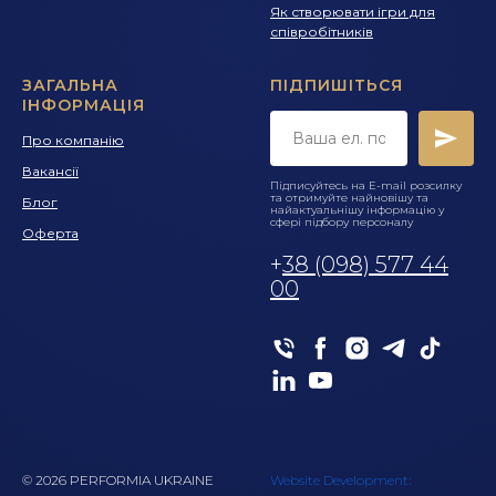
Як створювати ігри для
співробітників
ЗАГАЛЬНА
ПІДПИШІТЬСЯ
ІНФОРМАЦІЯ
Про компанію
Вакансії
Підписуйтесь на E-mail розсилку
та отримуйте найновішу та
Блог
найактуальнішу інформацію у
сфері підбору персоналу
Оферта
+
38 (098) 577 44
00
© 2026 PERFORMIA UKRAINE
Website Development: