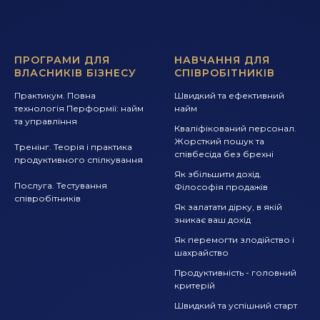
ПРОГРАМИ ДЛЯ
НАВЧАННЯ ДЛЯ
ВЛАСНИКІВ БІЗНЕСУ
СПІВРОБІТНИКІВ
Практикум. Повна
Швидкий та ефективний
технологія Перформії: найм
найм
та управління
Кваліфікований персонал.
Жорсткий пошук та
Тренінг. Теорія і практика
співбесіда без брехні
продуктивного спілкування
Як збільшити дохід.
Послуга. Тестування
Філософія продажів
співробітників
Як залатати дірку, в якій
зникає ваш дохід
Як перемогти злодійство і
шахрайство
Продуктивність - головний
критерій
Швидкий та успішний старт