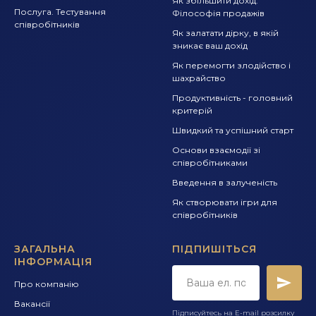
Як збільшити дохід.
Послуга. Тестування
Філософія продажів
співробітників
Як залатати дірку, в якій
зникає ваш дохід
Як перемогти злодійство і
шахрайство
Продуктивність - головний
критерій
Швидкий та успішний старт
Основи взаємодії зі
співробітниками
Введення в залученість
Як створювати ігри для
співробітників
ЗАГАЛЬНА
ПІДПИШІТЬСЯ
ІНФОРМАЦІЯ
Про компанію
Вакансії
Підписуйтесь на E-mail розсилку