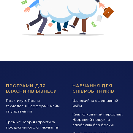
ПРОГРАМИ ДЛЯ
НАВЧАННЯ ДЛЯ
ВЛАСНИКІВ БІЗНЕСУ
СПІВРОБІТНИКІВ
Практикум. Повна
Швидкий та ефективний
технологія Перформії: найм
найм
та управління
Кваліфікований персонал.
Жорсткий пошук та
Тренінг. Теорія і практика
співбесіда без брехні
продуктивного спілкування