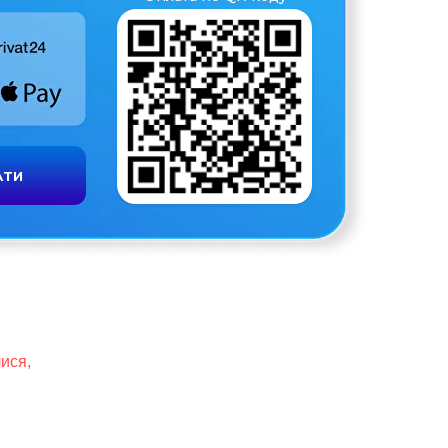
АТИ
ися,