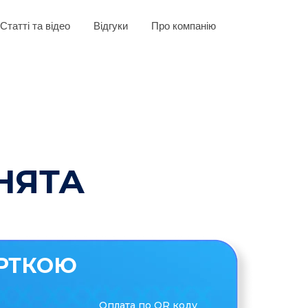
Статті та відео
Відгуки
Про компанію
НЯТА
РТКОЮ
Оплата по QR коду