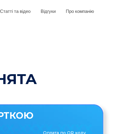
Статті та відео
Відгуки
Про компанію
НЯТА
РТКОЮ
Оплата по QR коду