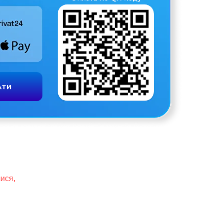
АТИ
ися,