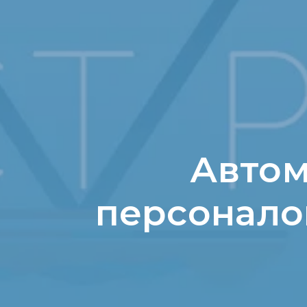
Автом
персонало