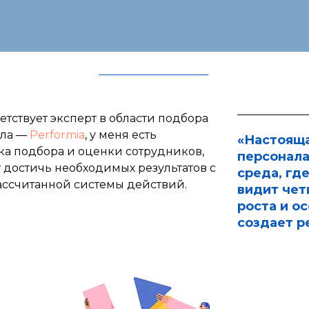
етствует эксперт в области подбора
ала —
Performia
, у меня есть
«Настояща
ка подбора и оценки сотрудников,
персонала
т достичь необходимых результатов с
среда, гд
ссчитанной системы действий.
видит чет
роста и о
создает р