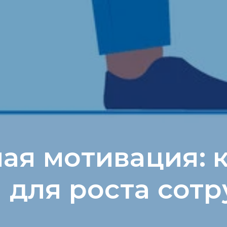
ая мотивация: к
 для роста сот