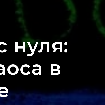
 нуля:
аоса в
е