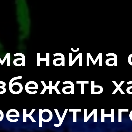
ма найма с
збежать х
рекрутинг