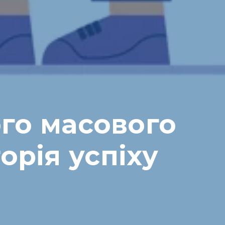
го масового
орія успіху