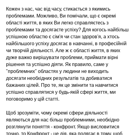
Кожен з нас, час від часу, стикається з якимись
проблемами. Можливо, Ви помічали, що є окремі
області життя, в яких Ви легко справляєтесь з
проблемами та досягаєте успіху? Для когось найбільш
успішною областю є сім'я чи стан здоров'я, а хтось
найбільшого успіху досягає в навчанні, в професійній
чи творчій діяльності. Але ж є області життя, в яких
дуже важко вирішувати проблеми, приймати вірні
рішення та успішно діяти. Як правило, саме у
"проблемних" областях у людини не виходить
досягати необхідних результатів та добиватися
бажаних цілей. Про те, як це змінити та навчитися
успішно справлятися у будь-якій сфері життя, ми
поговоримо у цій статті.
Щоб зрозуміти, чому окремі сфери діяльності
являються для нас більш проблемними, необхідно
розглянути поняття - конфронт. Якщо висловитися
точно, то Конфронт - це дія, яка полягає в тому, щоб