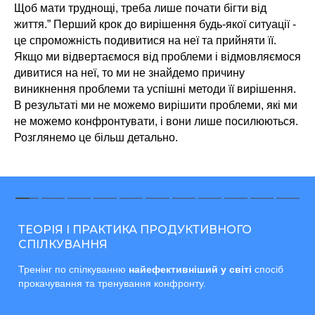
Щоб мати труднощі, треба лише почати бігти від
життя.” Перший крок до вирішення будь-якої ситуації -
це спроможність подивитися на неї та прийняти її.
Якщо ми відвертаємося від проблеми і відмовляємося
дивитися на неї, то ми не знайдемо причину
виникнення проблеми та успішні методи її вирішення.
В результаті ми не можемо вирішити проблеми, які ми
не можемо конфронтувати, і вони лише посилюються.
Розглянемо це більш детально.
ТЕОРІЯ І ПРАКТИКА ПРОДУКТИВНОГО
СПІЛКУВАННЯ
Тренінг по спілкуванню
найефективніший у світі
спосіб
прокачування та тренування конфронту.