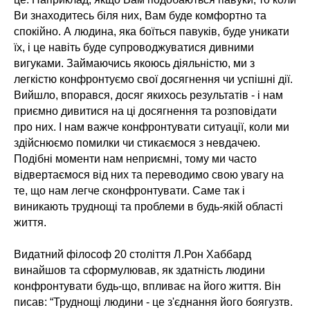
Ви знаходитесь біля них, Вам буде комфортно та
спокійно. А людина, яка боїться павуків, буде уникати
їх, і це навіть буде супроводжуватися дивними
вигуками. Займаючись якоюсь діяльністю, ми з
легкістю конфронтуємо свої досягнення чи успішні дії.
Вийшло, впорався, досяг якихось результатів - і нам
приємно дивитися на ці досягнення та розповідати
про них. І нам важче конфронтувати ситуації, коли ми
здійснюємо помилки чи стикаємося з невдачею.
Подібні моменти нам неприємні, тому ми часто
відвертаємося від них та переводимо свою увагу на
те, що нам легче сконфронтувати. Саме так і
виникають труднощі та проблеми в будь-якій області
життя.
Видатний філософ 20 століття Л.Рон Хаббард
винайшов та сформулював, як здатність людини
конфронтувати будь-що, впливає на його життя. Він
писав: “Труднощі людини - це з'єднання його боягузтв.