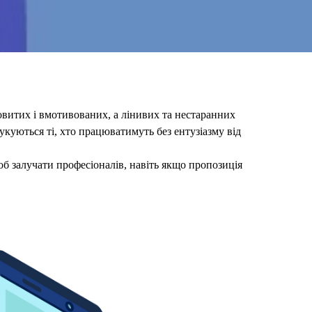
овитих і вмотивованих, а лінивих та нестаранних
укуються ті, хто працюватимуть без ентузіазму від
об залучати професіоналів, навіть якщо пропозиція