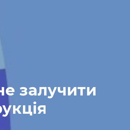
не залучити
рукція