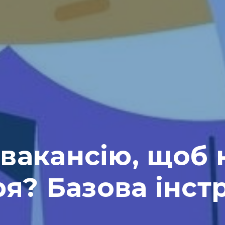
 вакансію, щоб 
я? Базова інст