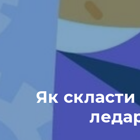
Як скласти
ледар