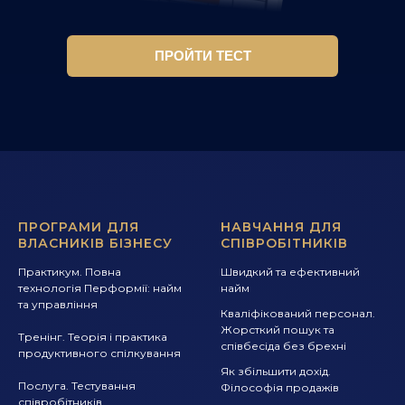
ПРОЙТИ ТЕСТ
ПРОГРАМИ ДЛЯ
НАВЧАННЯ ДЛЯ
ВЛАСНИКІВ БІЗНЕСУ
СПІВРОБІТНИКІВ
Практикум. Повна
Швидкий та ефективний
технологія Перформії: найм
найм
та управління
Кваліфікований персонал.
Жорсткий пошук та
Тренінг. Теорія і практика
співбесіда без брехні
продуктивного спілкування
Як збільшити дохід.
Послуга. Тестування
Філософія продажів
співробітників