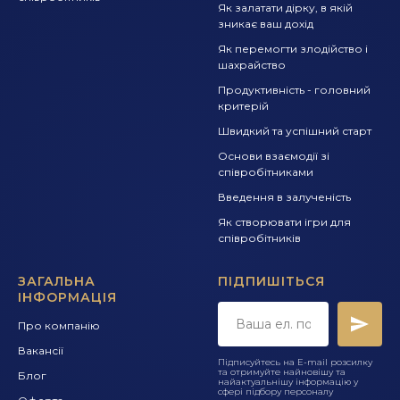
Як залатати дірку, в якій
зникає ваш дохід
Як перемогти злодійство і
шахрайство
Продуктивність - головний
критерій
Швидкий та успішний старт
Основи взаємодії зі
співробітниками
Введення в залученість
Як створювати ігри для
співробітників
ЗАГАЛЬНА
ПІДПИШІТЬСЯ
ІНФОРМАЦІЯ
Про компанію
Вакансії
Підписуйтесь на E-mail розсилку
та отримуйте найновішу та
Блог
найактуальнішу інформацію у
сфері підбору персоналу