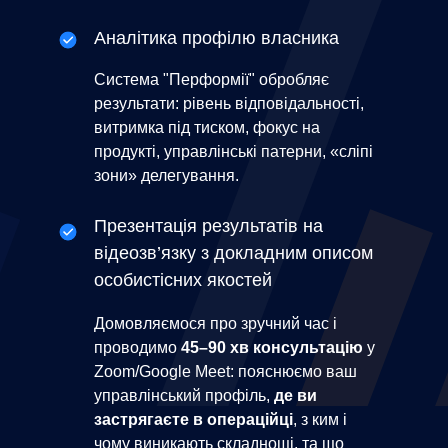
Аналітика профілю власника
Система "Перформії" обробляє
результати: рівень відповідальності,
витримка під тиском, фокус на
продукті, управлінські патерни, «сліпі
зони» делегування.
Презентація результатів на
відеозв’язку з докладним описом
особистісних якостей
Домовляємося про зручний час і
проводимо
45–90 хв консультацію
у
Zoom/Google Meet: пояснюємо ваш
управлінський профіль,
де ви
застрягаєте в операційці
, з ким і
чому виникають складнощі, та що