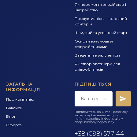
Як перемогти злодійство і
шахрайство
Продуктивність - головний
критерій
Швидкий та успішний старт
Основи взаємодії зі
співробітниками
Введення в залученість
Як створювати ігри для
співробітників
ЗАГАЛЬНА
ПІДПИШІТЬСЯ
ІНФОРМАЦІЯ
Про компанію
Вакансії
Підписуйтесь на E-mail розсилку
та отримуйте найновішу та
Блог
найактуальнішу інформацію у
сфері підбору персоналу
Оферта
+
38 (098) 577 44