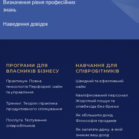
Визначення рівня професійних
знань
Наведення довідок
ПРОГРАМИ ДЛЯ
НАВЧАННЯ ДЛЯ
ВЛАСНИКІВ БІЗНЕСУ
СПІВРОБІТНИКІВ
Практикум. Повна
Швидкий та ефективний
технологія Перформії: найм
найм
та управління
Кваліфікований персонал.
Жорсткий пошук та
Тренінг. Теорія і практика
співбесіда без брехні
продуктивного спілкування
Як збільшити дохід.
Послуга. Тестування
Філософія продажів
співробітників
Як залатати дірку, в якій
зникає ваш дохід