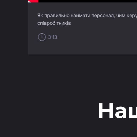
Як правильно наймати персонал, чим керу
співробітників
3:13
На