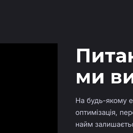
Питан
ми в
На будь-якому е
оптимізація, пе
найм залишаєть