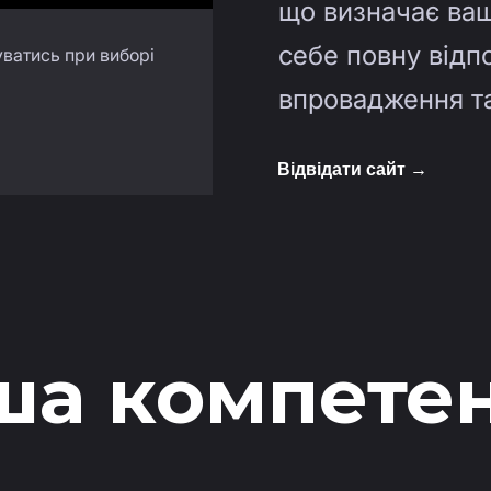
що визначає ваш
себе повну відп
ватись при виборі
впровадження та
Відвідати сайт →
ша компетен