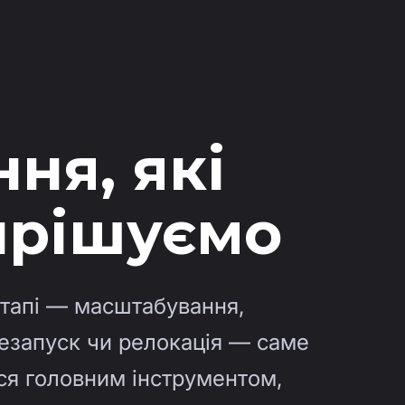
ня, які
ирішуємо
тапі — масштабування,
резапуск чи релокація — саме
ся головним інструментом,