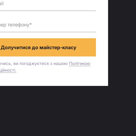
Долучитися до майстер-класу
чись, ви погоджуєтеся з нашою
Політикою
ійності.