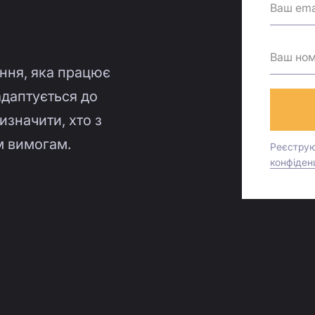
іння, яка працює
 адаптується до
изначити, хто з
м вимогам.
Реєструю
конфіденц