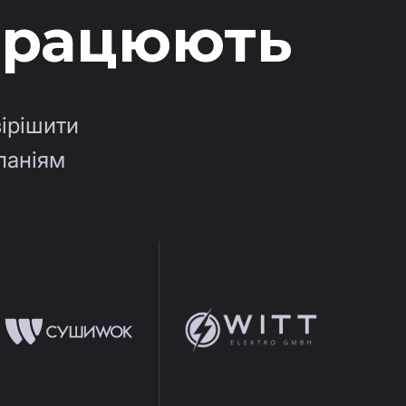
 працюють
вірішити
паніям