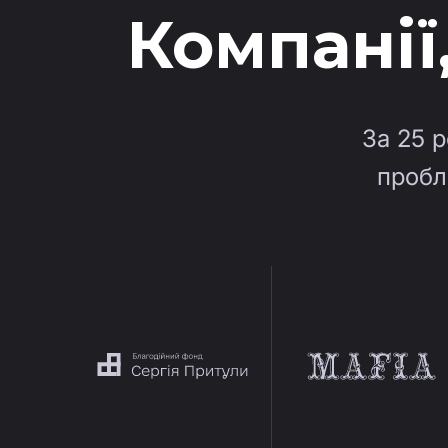
Компанії
За 25 р
пробл