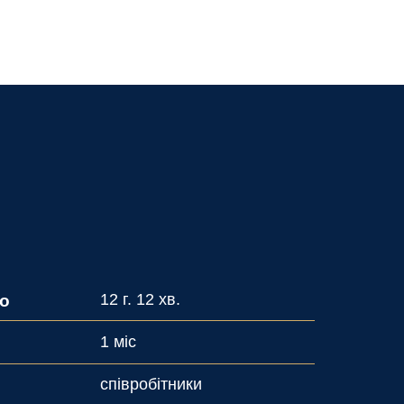
12 г. 12 хв.
ео
1 міс
співробітники