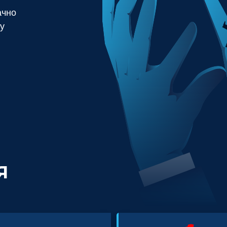
ачно
у
Я