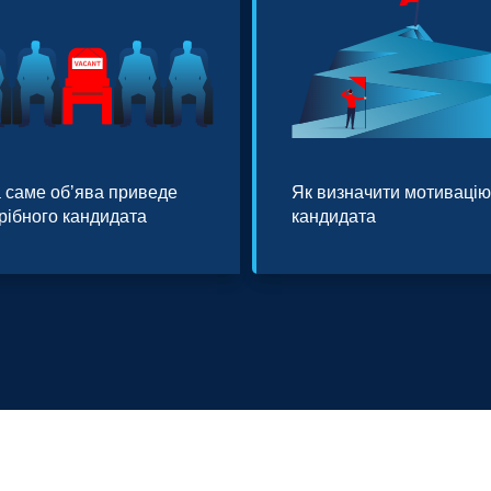
 саме обʼява приведе
Як визначити мотивацію
рібного кандидата
кандидата