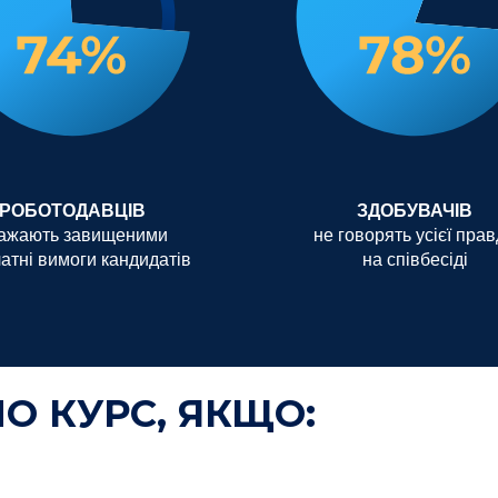
РОБОТОДАВЦІВ
ЗДОБУВАЧІВ
ажають завищеними
не говорять усієї пра
атні вимоги кандидатів
на співбесіді
 КУРС, ЯКЩО: