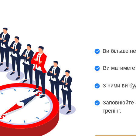
Ви більше не
Ви матимете 
З ними ви бу
Заповнюйте з
тренінг.