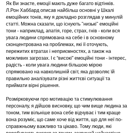
Як Ви знаєте, емоції мають дуже багато відтінків.
Л.Рон Хаббард описав найбільш основні у Шкалі
емоційних тонів, яку я докладно розглядав у минулій
статті. Можна сказати, що існують "низькі" емоційні
тони - наприклад, апатія, горе, страх, гнів - коли вся
увага людини спрямована на себе і в основному
сконцентрована на проблемах, які її оточують,
пережитих втратах і неприємностях, а також на
можливих загрозах. І є “високі” емоційні тони - інтерес,
радість - коли увага людини більшою мірою
спрямовано на навколишній світ, яка дозволяє їй
правильно аналізувати різні життєві ситуації та
приймати вірні рішення.
Розмірковуючи про мотивацію та стимулювання
персоналу, я дійшов висновку, що чим вище людина за
тоном, тим вільніше вона себе відчуває і тим краще
вона розуміє, що саме хоче від життя, що для неї по-
справжньому важливо та цікаво. Тому люди, які