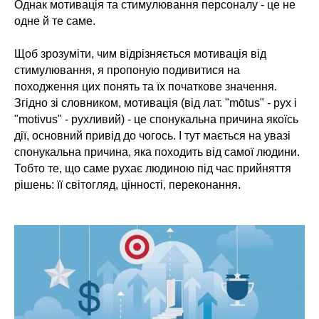
Однак мотивація та стимулювання персоналу - це не
одне й те саме.
Щоб зрозуміти, чим відрізняється мотивація від
стимулювання, я пропоную подивитися на
походження цих понять та їх початкове значення.
Згідно зі словником, мотивація (від лат. "mōtus" - рух і
"motivus" - рухливий) - це спонукальна причина якоїсь
дії, основний привід до чогось. І тут мається на увазі
спонукальна причина, яка походить від самої людини.
Тобто те, що саме рухає людиною під час прийняття
рішень: її світогляд, цінності, переконання.