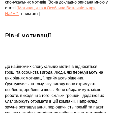
спонукальних мотивів [Вона докладно описана мною у
статті
"Мотивація та її Особлива Важливість при
Наймі"
- прим.авт.].
Рівні мотивації
До найнижчих спонукальних мотивів відносяться
гроші та особиста вигода. Люди, які перебувають на
цих рівнях мотивації, приймають рішення,
ґрунтуючись на тому, яку вигоду вони отримують
особисто, зробивши щось. Вони обиратимуть місце
роботи, виходячи з того, скільки грошей і додаткових
благ зможуть отримати в цій компанії. Наприклад,
зручне розташування, періодичність премій та пакет
соціальних пільг, комфортне робоче місце, статусність