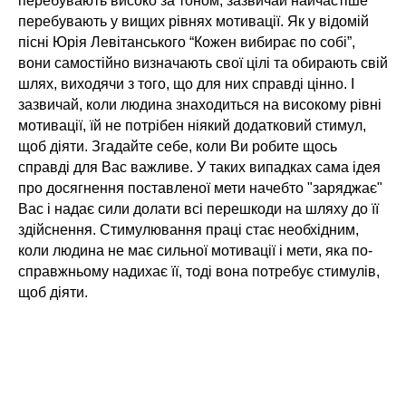
перебувають високо за тоном, зазвичай найчастіше
перебувають у вищих рівнях мотивації. Як у відомій
пісні Юрія Левітанського “Кожен вибирає по собі”,
вони самостійно визначають свої цілі та обирають свій
шлях, виходячи з того, що для них справді цінно. І
зазвичай, коли людина знаходиться на високому рівні
мотивації, їй не потрібен ніякий додатковий стимул,
щоб діяти. Згадайте себе, коли Ви робите щось
справді для Вас важливе. У таких випадках сама ідея
про досягнення поставленої мети начебто "заряджає"
Вас і надає сили долати всі перешкоди на шляху до її
здійснення. Стимулювання праці стає необхідним,
коли людина не має сильної мотивації і мети, яка по-
справжньому надихає її, тоді вона потребує стимулів,
щоб діяти.