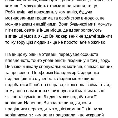
компанії, можливість отримати навчання, тощо.
Робітників, які приходять у компанію, будучи
мотивованими грошима та особистою вигодою, не
можна назвати надійними. Вони будь-якої миті можуть
піти працювати в інше місце, де їм запропонують
вигідніші умови, якщо Ви як керівник не здатні змінити
точку зору цієї людини - це не просто, але можливо.
На вищому рівні мотивації перебуває особиста
впевненість, тобто упевненість людини у її точці зору.
Вивчаючи шкалу спонукальних мотивів, співзасновник
та президент Перформії Володимир Сидоренко
виділив рівні залученості. Людині може щиро
подобатися її робота і справа, якою вона займається,
тому вона намагається виконувати її максимально
якісно та сумлінно. Людині може подобатися її
керівник. Напевно, Ви знаєте випадки, коли
працівники переходять з однієї компанії в іншу за
керівником, з яким вони працювали, - це яскравий