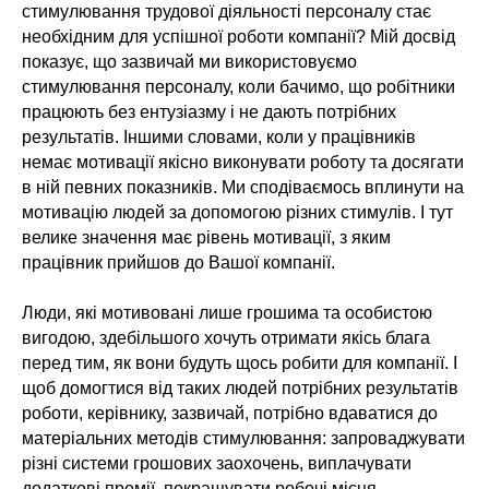
стимулювання трудової діяльності персоналу стає
необхідним для успішної роботи компанії? Мій досвід
показує, що зазвичай ми використовуємо
стимулювання персоналу, коли бачимо, що робітники
працюють без ентузіазму і не дають потрібних
результатів. Іншими словами, коли у працівників
немає мотивації якісно виконувати роботу та досягати
в ній певних показників. Ми сподіваємось вплинути на
мотивацію людей за допомогою різних стимулів. І тут
велике значення має рівень мотивації, з яким
працівник прийшов до Вашої компанії.
Люди, які мотивовані лише грошима та особистою
вигодою, здебільшого хочуть отримати якісь блага
перед тим, як вони будуть щось робити для компанії. І
щоб домогтися від таких людей потрібних результатів
роботи, керівнику, зазвичай, потрібно вдаватися до
матеріальних методів стимулювання: запроваджувати
різні системи грошових заохочень, виплачувати
додаткові премії, покращувати робочі місця