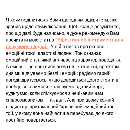
Я хочу поділитися з Вами ще одним відкриттям, яке
зробив щодо стимулювання. Щоб краще розуміти те,
про що далі буде написано, я дуже рекомендую Вам
прочитати мою статтю
“Ефективний інструмент для
розуміння людей”
. У ній я писав про основні
емоційні тони, властиві людині. Тон означає
емоційний стан, який впливає на характер поведінки.
А емоції – це наш вияв почуттів. Зазвичай, протягом
дня ми відчуваємо безліч емоцій: радіємо гарній
погоді; дратуємось, якщо доводиться довго стояти в
пробці; веселимося, коли чуємо вдалий жарт;
нудьгуємо, коли спілкуємося з нецікавим нам
співрозмовником, і так далі. Але при цьому кожній
людині ще притаманний “хронічний емоційний тон”,
той, у якому вона найчастіше перебуває, до якого
постійно повертається.