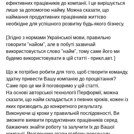
ефективних працівників до компанії. І це вирішується
лише за допомогою найму. Можна сказати, що
наймання продуктивних працівників життєво
необхідне для успішного розвитку будь-якого бізнесу.
[Згідно з нормами Української мови, правильно
говорити "найом", але в побуті зазвичай
використовується слово "найм", тому саме його ми
будемо використовувати в цій статті - прикл.авт. ]
Що ж потрібно робити для того, щоб створити команду,
здатну привести Вашу компанію до процвітання?
Саме про це ми й поговоримо у цій статті.
На основі авторської технології Перформії, можна
сказати, що найм складається з певних кроків, кожен із
яких призводить до конкретного результату.
Виконуючи ці кроки у правильній послідовності, Ви
зможете виявити продуктивних працівників серед
бажаючих знайти роботу та залучити їх до Вашої
компанії. Розглянемо етапи підбору персоналу