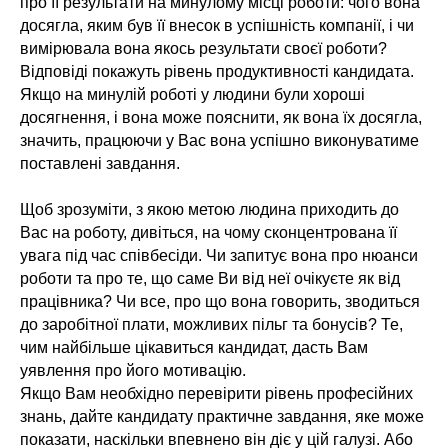
про її результати на минулому місці роботи: чого вона
досягла, яким був її внесок в успішність компанії, і чи
вимірювала вона якось результати своєї роботи?
Відповіді покажуть рівень продуктивності кандидата.
Якщо на минулій роботі у людини були хороші
досягнення, і вона може пояснити, як вона їх досягла,
значить, працюючи у Вас вона успішно виконуватиме
поставлені завдання.
Щоб зрозуміти, з якою метою людина приходить до
Вас на роботу, дивіться, на чому сконцентрована її
увага під час співбесіди. Чи запитує вона про нюанси
роботи та про те, що саме Ви від неї очікуєте як від
працівника? Чи все, про що вона говорить, зводиться
до заробітної плати, можливих пільг та бонусів? Те,
чим найбільше цікавиться кандидат, дасть Вам
уявлення про його мотивацію.
Якщо Вам необхідно перевірити рівень професійних
знань, дайте кандидату практичне завдання, яке може
показати, наскільки впевнено він діє у цій галузі. Або