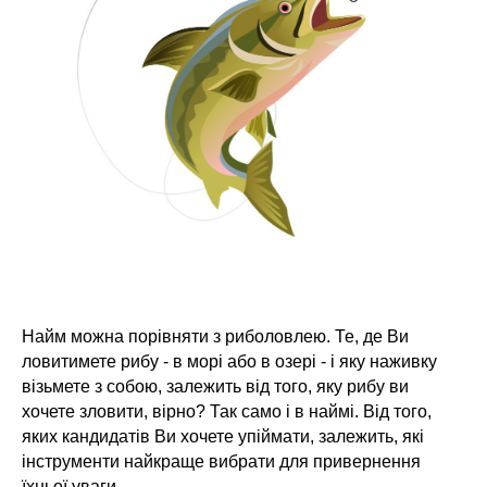
Найм можна порівняти з риболовлею. Те, де Ви
ловитимете рибу - в морі або в озері - і яку наживку
візьмете з собою, залежить від того, яку рибу ви
хочете зловити, вірно? Так само і в наймі. Від того,
яких кандидатів Ви хочете упіймати, залежить, які
інструменти найкраще вибрати для привернення
їхньої уваги.