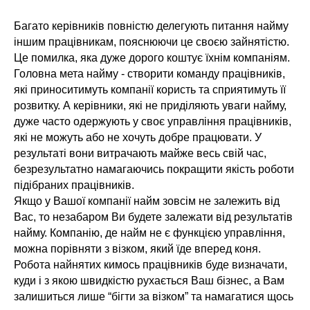
Багато керівників повністю делегують питання найму
іншим працівникам, пояснюючи це своєю зайнятістю.
Це помилка, яка дуже дорого коштує їхнім компаніям.
Головна мета найму - створити команду працівників,
які приноситимуть компанії користь та сприятимуть її
розвитку. А керівники, які не приділяють уваги найму,
дуже часто одержують у своє управління працівників,
які не можуть або не хочуть добре працювати. У
результаті вони витрачають майже весь свій час,
безрезультатно намагаючись покращити якість роботи
підібраних працівників.
Якщо у Вашої компанії найм зовсім не залежить від
Вас, то незабаром Ви будете залежати від результатів
найму. Компанію, де найм не є функцією управління,
можна порівняти з візком, який їде вперед коня.
Робота найнятих кимось працівників буде визначати,
куди і з якою швидкістю рухається Ваш бізнес, а Вам
залишиться лише “бігти за візком” та намагатися щось